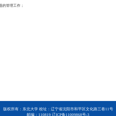
题的管理工作；
版权所有：东北大学 校址：辽宁省沈阳市和平区文化路三巷11号
邮编：110819 辽ICP备11009868号-3