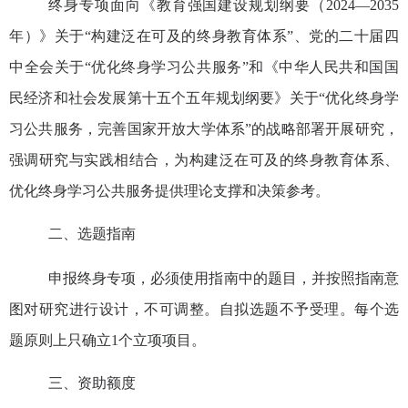
终身专项面向
《教育强国建设规划纲要（
2024
—
2035
年）》关于“构建泛在可及的终身教育体系”、党的二十届四
中全会关于“优化终身学习公共服务”和《中华人民共和国国
民经济和社会发展第十五个五年规划纲要》关于“优化终身学
习公共服务
，
完善国家开放大学体系
”的战略部署
开展研究，
强调
研究与实践相结合，为构建泛在可及的终身教育体系
、
优化终身学习公共服务
提供
理论支撑和
决策
参考
。
二、
选题指南
申报终身专项，必须使用指南中的题目
，并
按照
指南意
图
对研究进行设计，
不可调整
。
自拟选题不予受理。
每个选
题原则上只确立
1
个立项项目。
三、
资助额度