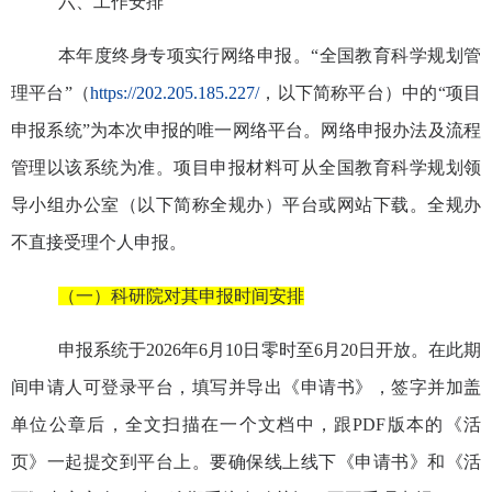
六、工作安排
本年度终身专项实行网络申报。
“
全国教育科学规划管
理平台
”
（
https://202.205.185.227/
，以下简称平台）中的
“
项目
申报系统
”
为本次申报的唯一网络平台。网络申报办法及流程
管理以该系统为准。
项目申报材料可从全国教育科学规划领
导小组办公室（以下简称全规办）平台或网站下载。全规办
不直接受理个人申报。
（
一
）科研院对其
申报时间安排
申报系统于
2026
年
6
月
10
日
零
时至
6
月
20
日
开放。在此期
间申请人可登录平台，填写并导出《申请书》，签字并加盖
单位公章后，全文扫描在一个文档中，跟
PDF
版本的《活
页》一起提交到平台上。要确保线上线下《申请书》和《活