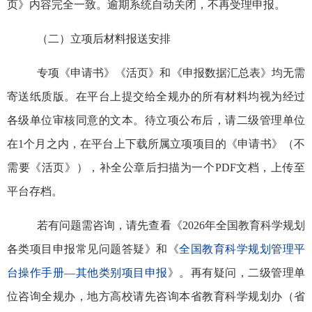
页》内容完全一致。逾期系统自动关闭，不再受理申报
。
（
二
）
立项
后
材料
报送
安排
专项
《申请书》《活页》和《申报数据汇总表》均无需
寄送纸质版。
在平台上提交给全规办的所有材料均视为经过
各级单位审核同意的文本。待立项公布后，请二级管理单位
在
1个月之内，在平台上下载所属立项项目的《申请书》（不
需要《活页》），补全公章后扫描为一个PDF文档，上传至
平台存档。
若有问题需咨询，请先查看《
202
6
年全国教育科学规划
各类项目申报常见问题答疑》和《
全国教育科学规划管理平
台操作手册
—
其他类别项目申报
》。再有疑问，二级管理单
位咨询全规办，地方高校请先咨询
本
省
教育科学规划办
（省