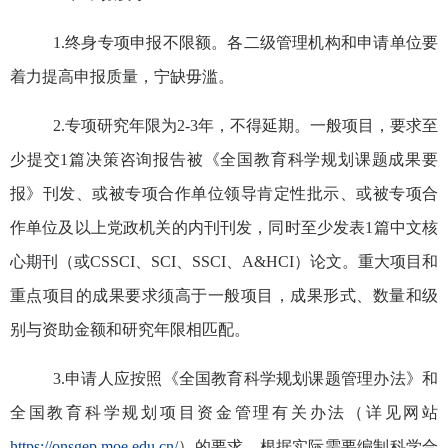
1.
终身专项申报不限额。各二级管理机构和申请单位要
着力提高申报质量，宁缺毋滥。
2.
专项研究年限为
2-3
年，不得延期。一般项目，要求至
少
提交
1
篇决策咨询报告被《全国教育科学规划课题成果要
报》刊发
、
或被专项合作单位领导肯定性批示
、或被专项合
作单位及以上党政机关的内刊刊发
，同时至少发表
1
篇中文核
心期刊（或
CSSCI
、
SCI
、
SSCI
、
A&HCI
）论文。重
大
项目和
重
点
项目的成果要求须高于一般项目，成果形式、数量和级
别与资助金额和研究年限相匹配。
3.
申请人应按照《全国教育科学规划
课题
管理办法》和
全国教育科学规划
项目
资金管理
有关
办法（详见网站
https://onsgep.moe.edu.cn/
）的要求，根据实际需要编制科学合