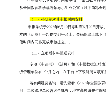
本年度考试专项实行网络申报，
“
全国教育科学
从全国教育科学规划领导小组办公室（以下简称全
（一）科研院对其申报时间安排
申报系统于
2026
年
6
月
10
日
零
时至
6
月
2
0
日
开放
本的《活页》一起提交到平台上。要确保线上线下
段时间内同步完成审核提交）。
（二）
立项后材料报送安排
专项
《申请书》《活页》和《申报数据汇总表
级管理单位在
1个月之内，在平台上下载所属立项项
若有问题需咨询，请先查看《
2026
年全国教育
问，二级管理单位咨询全规办，地方高校请先咨询