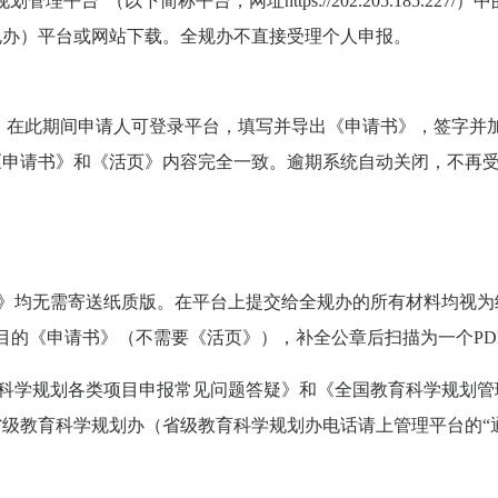
规划管理平台
”
（以下简称平台，网址
https://202.205.185.227/
）中
规办）平台或网站下载。全规办不直接受理个人申报。
。在此期间申请人可登录平台，填写并导出《申请书》，签字并
《申请书》和《活页》内容完全一致。逾期系统自动关闭，不再
》均无需寄送纸质版。
在平台上提交给全规办的所有材料均视为
目的《申请书》（不需要《活页》），补全公章后扫描为一个PD
科学规划各类项目申报常见问题答疑》和《全国教育科学规划管
省级教育
科学
规划办（省级教育
科学
规划办电话请上管理平台的
“