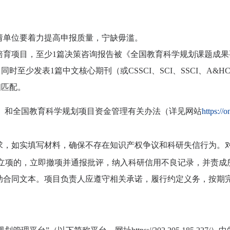
请单位要着力提高申报质量，宁缺毋滥。
培育项目，至少
1
篇决策咨询报告被《全国教育科学规划课题成果
，同时至少发表
1
篇
中文
核心期刊（或
CSSCI
、
SCI
、
SSCI
、
A&HC
相匹配
。
》和全国教育科学规划
项目
资金管理
有关
办法（详见网站
https://
求，如实填写材料，确保不存在知识产权争议和科研失信行为。
立项的，立即撤项并通报批评，纳入科研信用不良记录，并责成
助合同文本。项目负责人应遵守相关承诺，履行约定义务，按期