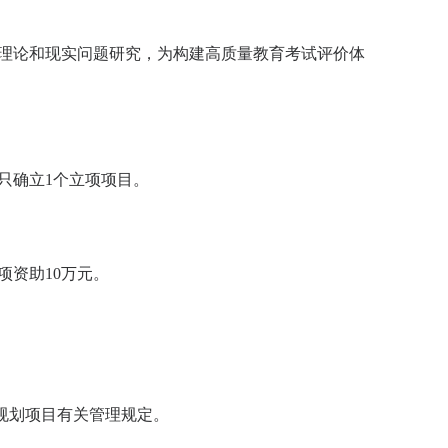
理论和现实问题研究，为构建高质量教育考试评价体
只确立
1
个
立项
项目。
项资助
10
万元。
规划
项目
有关管理规定。