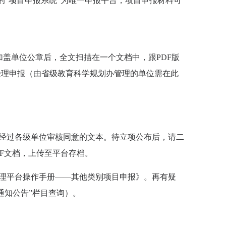
的
“
项目申报系统
”
为唯一申报平台，
项目申报材料可
加盖单位公章后，全文扫描在一个文档中，跟
PDF
版
受理申报（由省级
教育科学规划办
管理的单位需在此
经过各级单位审核同意的文本。待立项公布后，请二
F文档，上传至平台存档。
理平台操作手册
——
其他类别项目申报》。再有疑
通知公告
”
栏目查询）。